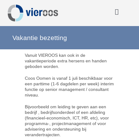
Ga
naar
inhoud
Toggle
Navigat
Home
Vakantie bezetting
Vanuit VIEROOS kan ook in de
OOOO
vakantieperiode extra hersens en handen
geboden worden.
Activiteiten
Coos Oomen is vanaf 1 juli beschikbaar voor
een parttime (1-6 dagdelen per week) interim
functie op senior management / consultant
niveau.
Opmerkelijk
Bijvoorbeeld om leiding te geven aan een
bedrijf , bedrijfsonderdeel of een afdeling
(financieel-economisch, ICT, HR, etc), voor
Over VIEROOS
programma-, projectmanagement of voor
advisering en ondersteuning bij
verandertrajecten.
Eerdere activiteiten