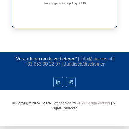
bericht geplaatst op 1 april 1984
Contact
“Veranderen om te verbeteren” |
info@vieroos.nl
|
+31 653 90 22 97
|
Juridisch/disclaimer
© Copyright 2024 - 2026 | Webdesign by
VDW Design Wormer
| All
Rights Reserved