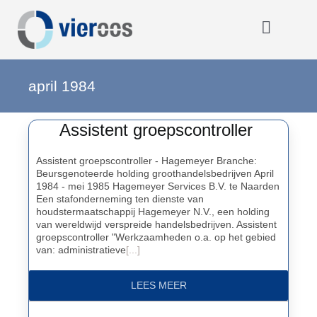
Ga
naar
inhoud
Toggle
Navigat
Home
april 1984
Assistent groepscontroller
OOOO
Assistent groepscontroller - Hagemeyer Branche:
Beursgenoteerde holding groothandelsbedrijven April
Activiteiten
1984 - mei 1985 Hagemeyer Services B.V. te Naarden
Een stafonderneming ten dienste van
houdstermaatschappij Hagemeyer N.V., een holding
Opmerkelijk
van wereldwijd verspreide handelsbedrijven. Assistent
groepscontroller "Werkzaamheden o.a. op het gebied
van: administratieve
[...]
Over VIEROOS
LEES MEER
Eerdere activiteiten