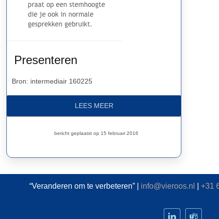
Presenteren
Bron: intermediair 160225
LEES MEER
bericht geplaatst op 15 februari 2016
“Veranderen om te verbeteren” |
info@vieroos.nl
|
+31 