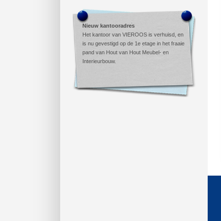
Nieuw kantooradres
Het kantoor van VIEROOS is verhuisd, en
is nu gevestigd op de 1e etage in het fraaie
pand van Hout van Hout Meubel- en
Interieurbouw.