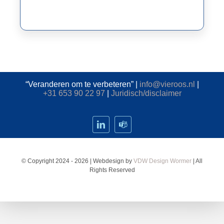
Contact
“Veranderen om te verbeteren” |
info@vieroos.nl
|
+31 653 90 22 97
|
Juridisch/disclaimer
© Copyright 2024 - 2026 | Webdesign by
VDW Design Wormer
| All
Rights Reserved