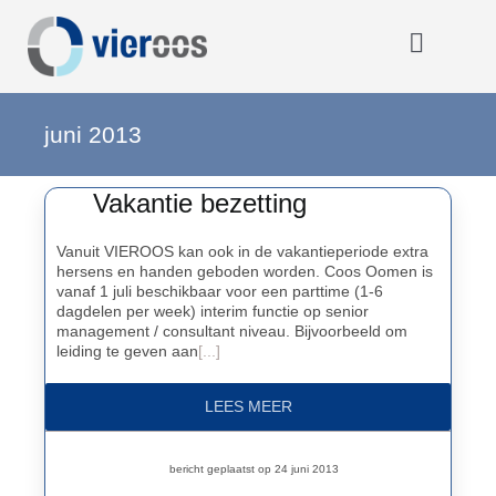
Ga
naar
inhoud
Toggle
Navigat
Home
juni 2013
Vakantie bezetting
OOOO
Vanuit VIEROOS kan ook in de vakantieperiode extra
hersens en handen geboden worden. Coos Oomen is
Activiteiten
vanaf 1 juli beschikbaar voor een parttime (1-6
dagdelen per week) interim functie op senior
management / consultant niveau. Bijvoorbeeld om
Opmerkelijk
leiding te geven aan
[...]
LEES MEER
Over VIEROOS
bericht geplaatst op 24 juni 2013
Eerdere activiteiten