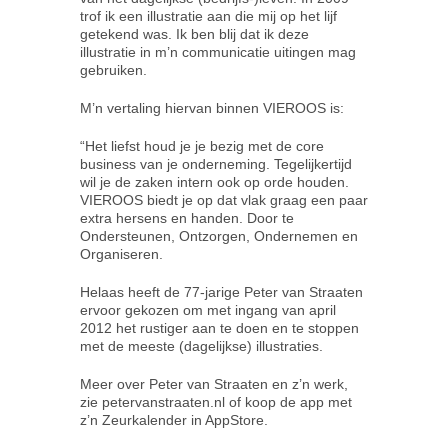
trof ik een illustratie aan die mij op het lijf
getekend was. Ik ben blij dat ik deze
illustratie in m’n communicatie uitingen mag
gebruiken.
M’n vertaling hiervan binnen VIEROOS is:
“Het liefst houd je je bezig met de core
business van je onderneming. Tegelijkertijd
wil je de zaken intern ook op orde houden.
VIEROOS biedt je op dat vlak graag een paar
extra hersens en handen. Door te
Ondersteunen, Ontzorgen, Ondernemen en
Organiseren.
Helaas heeft de 77-jarige Peter van Straaten
ervoor gekozen om met ingang van april
2012 het rustiger aan te doen en te stoppen
met de meeste (dagelijkse) illustraties.
Meer over Peter van Straaten en z’n werk,
zie petervanstraaten.nl of koop de app met
z’n Zeurkalender in AppStore.