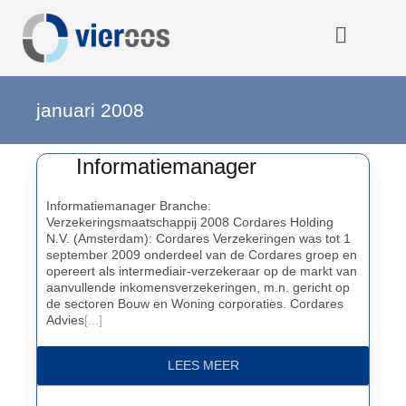
Ga
naar
inhoud
Toggle
Navigat
Home
januari 2008
Informatiemanager
OOOO
Informatiemanager Branche:
Verzekeringsmaatschappij 2008 Cordares Holding
Activiteiten
N.V. (Amsterdam): Cordares Verzekeringen was tot 1
september 2009 onderdeel van de Cordares groep en
opereert als intermediair-verzekeraar op de markt van
Opmerkelijk
aanvullende inkomensverzekeringen, m.n. gericht op
de sectoren Bouw en Woning corporaties. Cordares
Advies
[...]
Over VIEROOS
LEES MEER
Eerdere activiteiten