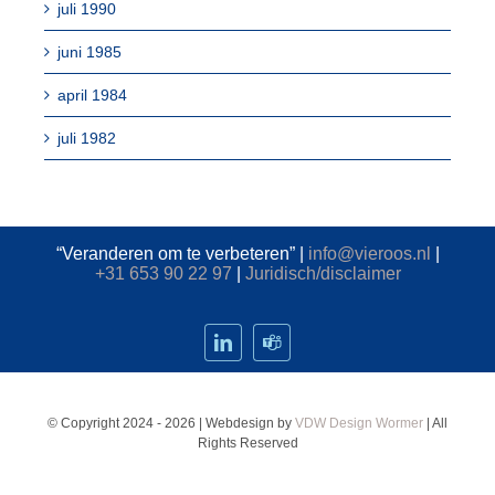
juli 1990
juni 1985
april 1984
juli 1982
“Veranderen om te verbeteren” |
info@vieroos.nl
|
+31 653 90 22 97
|
Juridisch/disclaimer
© Copyright 2024 - 2026 | Webdesign by
VDW Design Wormer
| All
Rights Reserved