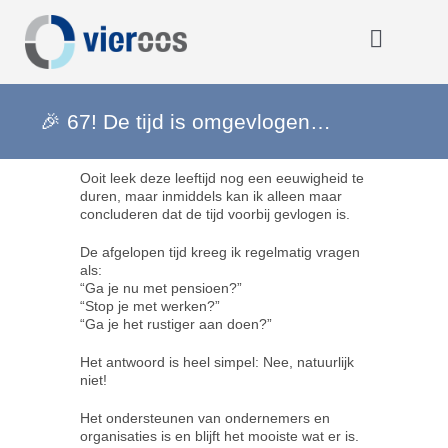
Ga
naar
inhoud
Toggle
Navigat
Home
🎉 67! De tijd is omgevlogen…
Ooit leek deze leeftijd nog een eeuwigheid te
OOOO
duren, maar inmiddels kan ik alleen maar
concluderen dat de tijd voorbij gevlogen is.
Activiteiten
De afgelopen tijd kreeg ik regelmatig vragen
als:
“Ga je nu met pensioen?”
“Stop je met werken?”
Opmerkelijk
“Ga je het rustiger aan doen?”
Het antwoord is heel simpel: Nee, natuurlijk
niet!
Over VIEROOS
Het ondersteunen van ondernemers en
organisaties is en blijft het mooiste wat er is.
Eerdere activiteiten