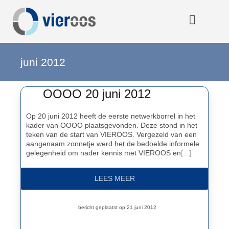
Ga
naar
inhoud
Toggle
Navigat
Home
juni 2012
OOOO 20 juni 2012
OOOO
Op 20 juni 2012 heeft de eerste netwerkborrel in het
kader van OOOO plaatsgevonden. Deze stond in het
Activiteiten
teken van de start van VIEROOS. Vergezeld van een
aangenaam zonnetje werd het de bedoelde informele
gelegenheid om nader kennis met VIEROOS en
[...]
Opmerkelijk
LEES MEER
Over VIEROOS
bericht geplaatst op 21 juni 2012
Eerdere activiteiten