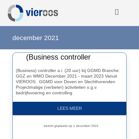
Ga
naar
inhoud
Toggle
Navigat
Home
december 2021
(Business controller
OOOO
(Business) controller a.i. (20 uur) bij GGMD Branche:
GGZ en WMO December 2021 - maart 2023 Vanuit
Activiteiten
VIEROOS: GGMD voor Doven en Slechthorenden
Projectmatige (verbeter) activiteiten o.g.v.
bedrijfsvoering en controlling
Opmerkelijk
LEES MEER
Over VIEROOS
bericht geplaatst op 1 december 2021
Eerdere activiteiten