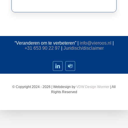
Contact
“Veranderen om te verbeteren” |
info@vieroos.nl
|
+31 653 90 22 97
|
Juridisch/disclaimer
© Copyright 2024 - 2026 | Webdesign by
VDW Design Wormer
| All
Rights Reserved