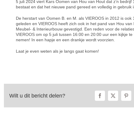
5 juli 2024 viert Kars Oomen van Hou van Hout dat z’n bedrijf 
bestaat en dat het nieuwe pand gereed en volledig in gebruik i
De herstart van Oomen B. en M. als VIEROOS in 2012 is ook 1
geleden en VIEROOS heeft zich ook in het pand van Hou van
Meubel- & Interieurbouw gevestigd. Een reden voor de relatie
VIEROOS om op 5 juli tussen 16:00 en 20:00 uur een kijkje t
nemen! In een hapje en een drankje wordt voorzien.
Laat je even weten als je langs gaat komen!
Wilt u dit bericht delen?