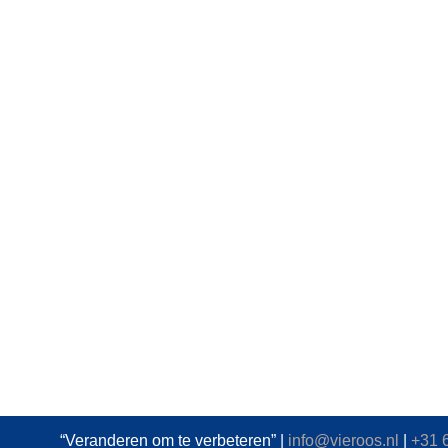
“Veranderen om te verbeteren” |
info@vieroos.nl
|
+31 