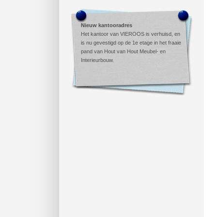
Nieuw kantooradres
Het kantoor van VIEROOS is verhuisd, en
is nu gevestigd op de 1e etage in het fraaie
pand van Hout van Hout Meubel- en
Interieurbouw.