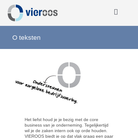
Ga
naar
inhoud
Toggle
Navigat
Home
O teksten
OOOO
Activiteiten
Opmerkelijk
Over VIEROOS
Het liefst houd je je bezig met de core
business van je onderneming. Tegelijkertijd
wil je de zaken intern ook op orde houden.
VIEROOS biedt je op dat vlak graag een paar
Eerdere activiteiten