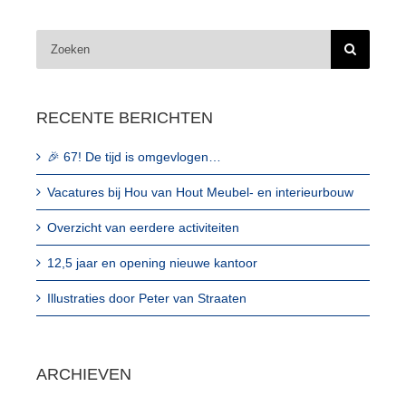
Zoeken
naar:
Contact
RECENTE BERICHTEN
🎉 67! De tijd is omgevlogen…
Vacatures bij Hou van Hout Meubel- en interieurbouw
Overzicht van eerdere activiteiten
12,5 jaar en opening nieuwe kantoor
Illustraties door Peter van Straaten
ARCHIEVEN