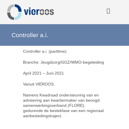
Ga
naar
inhoud
Toggle
Navigat
Home
Controller a.i.
Controller a.i. (parttime)
OOOO
Branche: Jeugdzorg/GGZ/WMO-begeleiding
Activiteiten
April 2021 – Juni 2021
Vanuit VIEROOS:
Opmerkelijk
Namens Kwadraad ondersteuning van en
advisering aan kwartiermaker van beoogd
samenwerkingsverband (FLORE),
Over VIEROOS
gedurende de bestekfase van een regionaal
aanbestedingstraject.
Eerdere activiteiten