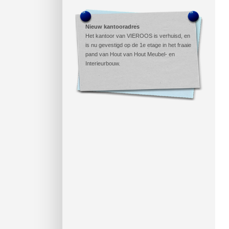
Nieuw kantooradres
Het kantoor van VIEROOS is verhuisd, en
is nu gevestigd op de 1e etage in het fraaie
pand van Hout van Hout Meubel- en
Interieurbouw.