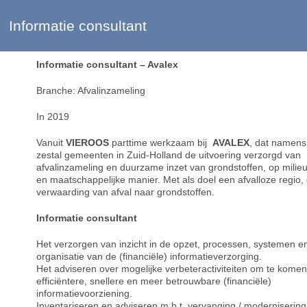
Informatie consultant
Informatie consultant – Avalex
Branche: Afvalinzameling
In 2019
Vanuit
VIEROOS
parttime werkzaam bij
AVALEX
, dat namens
zestal gemeenten in Zuid-Holland de uitvoering verzorgd van
afvalinzameling en duurzame inzet van grondstoffen, op mili
en maatschappelijke manier. Met als doel een afvalloze regio,
verwaarding van afval naar grondstoffen.
Informatie consultant
Het verzorgen van inzicht in de opzet, processen, systemen e
organisatie van de (financiële) informatieverzorging.
Het adviseren over mogelijke verbeteractiviteiten om te komen
efficiëntere, snellere en meer betrouwbare (financiële)
informatievoorziening.
Inventariseren en adviseren m.b.t. vervanging / modernisering