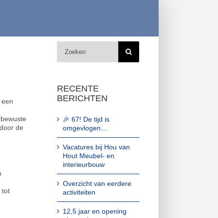
Zoeken
naar:
RECENTE
BERICHTEN
 een
eubewuste
🎉 67! De tijd is
 door de
omgevlogen…
Vacatures bij Hou van
Hout Meubel- en
interieurbouw
n
Overzicht van eerdere
 tot
activiteiten
12,5 jaar en opening