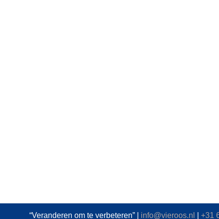
“Veranderen om te verbeteren” |
info@vieroos.nl
|
+31 