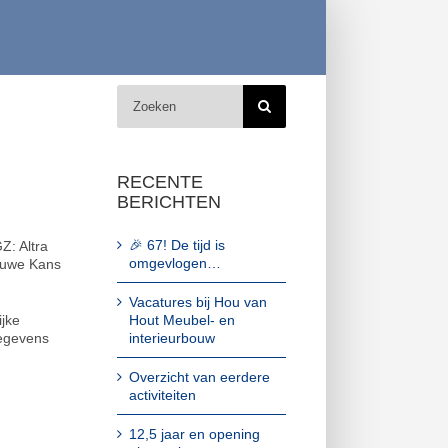
Zoeken
naar:
RECENTE
BERICHTEN
🎉 67! De tijd is
Z: Altra
omgevlogen…
euwe Kans
Vacatures bij Hou van
Hout Meubel- en
ijke
interieurbouw
gegevens
Overzicht van eerdere
activiteiten
12,5 jaar en opening