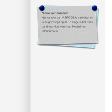
Nieuw kantooradres
Het kantoor van VIEROOS is verhuisd, en
is nu gevestigd op de 1e etage in het fraaie
pand van Hout van Hout Meubel- en
Interieurbouw.