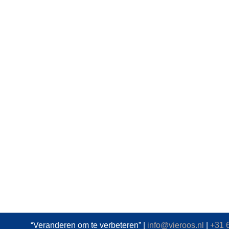
“Veranderen om te verbeteren” |
info@vieroos.nl
|
+31 