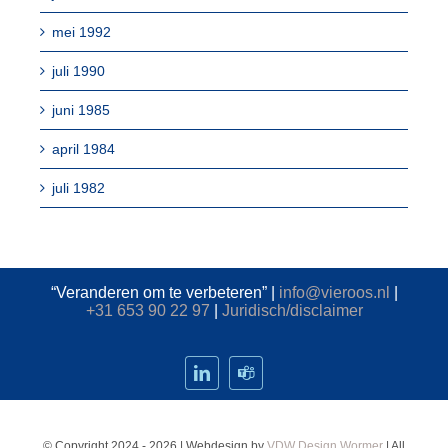
mei 1992
juli 1990
juni 1985
april 1984
juli 1982
“Veranderen om te verbeteren” |
info@vieroos.nl
|
+31 653 90 22 97
|
Juridisch/disclaimer
© Copyright 2024 - 2026 | Webdesign by
VDW Design Wormer
| All