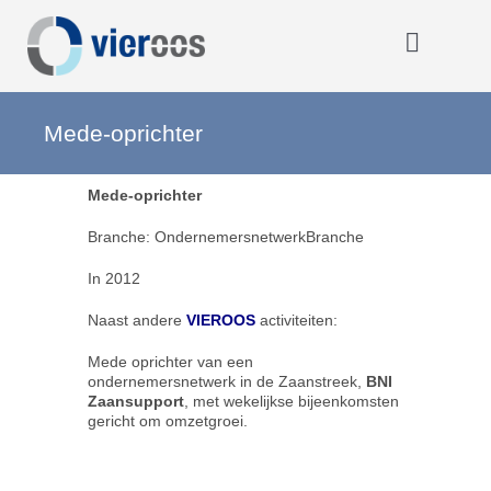
Ga
naar
inhoud
Toggle
Navigat
Home
Mede-oprichter
Mede-oprichter
OOOO
Branche: OndernemersnetwerkBranche
Activiteiten
In 2012
Naast andere
VIEROOS
activiteiten:
Opmerkelijk
Mede oprichter van een
ondernemersnetwerk in de Zaanstreek,
BNI
Zaansupport
, met wekelijkse bijeenkomsten
Over VIEROOS
gericht om omzetgroei.
Eerdere activiteiten